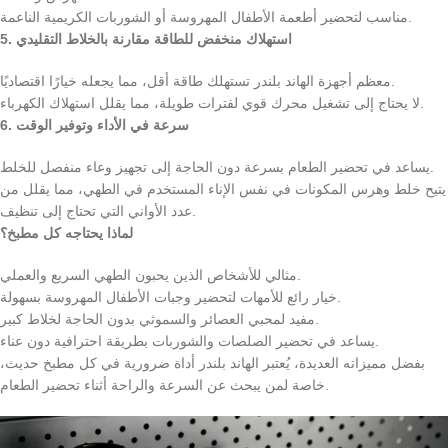
مناسب لتحضير أطعمة الأطفال المهروسة أو الشوربات الكريمية الناعمة.
5. استهلاك منخفض للطاقة مقارنة بالخلاط التقليدي
معظم أجهزة الهاند بلندر تستهلك طاقة أقل، مما يجعله خيارًا اقتصاديًا.
لا يحتاج إلى تشغيل محرك قوي لفترات طويلة، مما يقلل استهلاك الكهرباء.
6. سرعة في الأداء وتوفير الوقت
يساعد في تحضير الطعام بسرعة دون الحاجة إلى تجهيز وعاء منفصل للخلط.
يتيح خلط وهرس المكونات في نفس الإناء المستخدم في الطهي، مما يقلل من
عدد الأواني التي تحتاج إلى تنظيف.
لماذا يحتاجه كل مطبخ؟
مثالي للأشخاص الذين يحبون الطهي السريع والعملي.
خيار رائع للأمهات لتحضير وجبات الأطفال المهروسة بسهولة.
مفيد لمحبي العصائر والسموثي بدون الحاجة لخلاط كبير.
يساعد في تحضير الصلصات والشوربات بطريقة احترافية دون عناء.
بفضل مميزاته العديدة، يُعتبر الهاند بلندر أداة ضرورية في كل مطبخ حديث،
خاصة لمن يبحث عن السرعة والراحة أثناء تحضير الطعام.