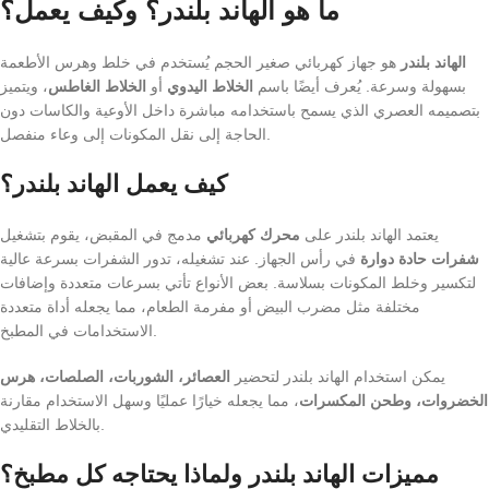
ما هو الهاند بلندر؟ وكيف يعمل؟
الهاند بلندر
هو جهاز كهربائي صغير الحجم يُستخدم في خلط وهرس الأطعمة
بسهولة وسرعة. يُعرف أيضًا باسم
الخلاط اليدوي
أو
الخلاط الغاطس
، ويتميز
بتصميمه العصري الذي يسمح باستخدامه مباشرة داخل الأوعية والكاسات دون
الحاجة إلى نقل المكونات إلى وعاء منفصل.
كيف يعمل الهاند بلندر؟
يعتمد الهاند بلندر على
محرك كهربائي
مدمج في المقبض، يقوم بتشغيل
شفرات حادة دوارة
في رأس الجهاز. عند تشغيله، تدور الشفرات بسرعة عالية
لتكسير وخلط المكونات بسلاسة. بعض الأنواع تأتي بسرعات متعددة وإضافات
مختلفة مثل مضرب البيض أو مفرمة الطعام، مما يجعله أداة متعددة
الاستخدامات في المطبخ.
يمكن استخدام الهاند بلندر لتحضير
العصائر، الشوربات، الصلصات، هرس
الخضروات، وطحن المكسرات
، مما يجعله خيارًا عمليًا وسهل الاستخدام مقارنة
بالخلاط التقليدي.
مميزات الهاند بلندر ولماذا يحتاجه كل مطبخ؟