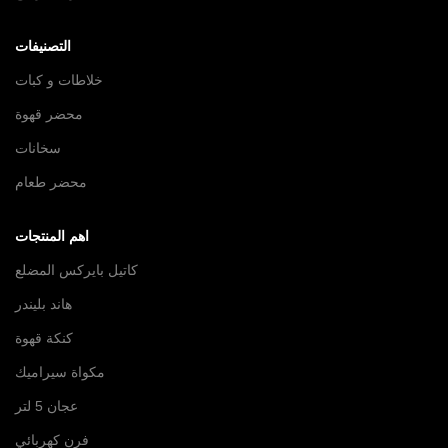
التصنيفات
خلاطات و كبات
محضر قهوة
سخانات
محضر طعام
اهم المنتجات
كاتيل بايركس المضلع
هاند بليندر
كنكة قهوة
مكواة سيراميك
عجان 5 لتر
فرن كهربائي