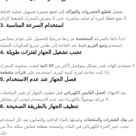
إلى قطع صغيرة لتسهيل عملية الخلط.
يفضل
تقطيع الخضروات والفواكه
لا تضع قطعًا كبيرة أو صلبة مباشرة، حتى لا يتعرض المحرك للضغط الزائد.
3. استخدام السرعة المناسبة
ثم زدها تدريجيًا للحصول على قوام متجانس.
ابدأ دائمًا بالسرعة
المنخفضة
فقط عند الحاجة إلى طحن سريع للمكونات الصلبة.
استخدم
وضع التيربو
4. تجنب تشغيل الجهاز لفترات طويلة
لتجنب سخونة المحرك.
لا تستخدم الهاند بلندر بشكل متواصل لأكثر من
30 ثانية
.
إذا كنت بحاجة لمزج كمية كبيرة، استخدمه على
فترات متقطعة
5. فصل الجهاز عند عدم الاستخدام
قبل تنظيف الجهاز أو تغيير الملحقات.
بعد الانتهاء،
افصل القابس الكهربائي
لا تتركه موصولًا بالكهرباء عند عدم الاستخدام لتجنب أي مخاطر.
6. تنظيف الجهاز بالطريقة الصحيحة
وغسلها بالماء الدافئ والصابون بعد كل استخدام.
قم
بفك الشفرات والملحقات
تجنب غمر الجزء الكهربائي في الماء، وامسحه بقطعة قماش مبللة بدلاً من
ذلك.