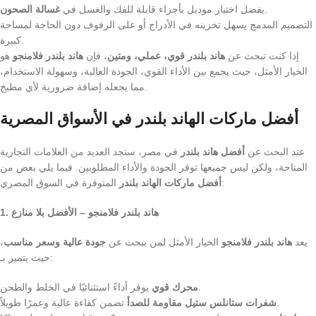
.
يفضل اختيار موديل بأجزاء قابلة للفك والغسل في
غسالة الصحون
التصميم المدمج يسهل تخزينه في الأدراج أو على الرفوف دون الحاجة لمساحة
كبيرة.
إذا كنت تبحث عن
هاند بلندر قوي، عملي، ومتين
، فإن
هاند بلندر فلامنجو
هو
الخيار الأمثل، حيث يجمع بين الأداء القوي، الجودة العالية، وسهولة الاستخدام،
مما يجعله إضافة ضرورية لأي مطبخ.
أفضل ماركات الهاند بلندر في الأسواق المصرية
عند البحث عن
أفضل هاند بلندر
في مصر، ستجد العديد من العلامات التجارية
المتاحة، ولكن ليس جميعها توفر الجودة والأداء المطلوبين. فيما يلي بعض من
المتوفرة في السوق المصري:
أفضل ماركات الهاند بلندر
1. هاند بلندر فلامنجو – الأفضل بلا منازع
يعد
هاند بلندر فلامنجو
الخيار الأمثل لمن يبحث عن
جودة عالية وسعر مناسب
،
حيث يتميز بـ:
يوفر أداءً استثنائيًا في الخلط والطحن.
محرك قوي
تضمن كفاءة عالية وعمرًا طويلاً.
شفرات ستانلس ستيل مقاومة للصدأ