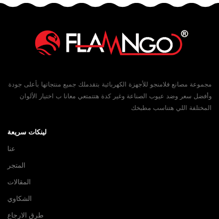
مجموعة مصانع فلامنجو للأجهزة الكهربائية بتقدملك جميع منتجاتها بأعلى جودة
وأفضل سعر وضد عيوب الصناعة وغير كدة هتتمتعي معانا ب اختيار الألوان
المختلفة اللي هتناسب مطبخك
لينكات سريعة
عنا
المتجر
المقالات
الشكاوي
طرق الارجاع