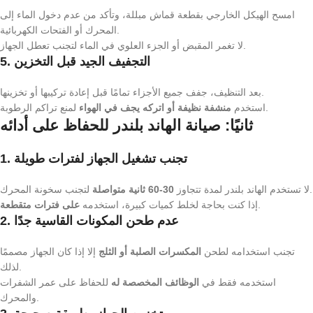
امسح الهيكل الخارجي بقطعة قماش مبللة، وتأكد من عدم دخول الماء إلى
المحرك أو الفتحات الكهربائية.
لا تغمر المقبض أو الجزء العلوي في الماء لتجنب تعطل الجهاز.
5. التجفيف الجيد قبل التخزين
بعد التنظيف، جفف جميع الأجزاء تمامًا قبل إعادة تركيبها أو تخزينها.
لمنع تراكم الرطوبة.
استخدم
منشفة نظيفة أو اتركه يجف في الهواء
ثانيًا: صيانة الهاند بلندر للحفاظ على أدائه
1. تجنب تشغيل الجهاز لفترات طويلة
لتجنب سخونة المحرك.
لا تستخدم الهاند بلندر لمدة تتجاوز
30-60 ثانية متواصلة
.
إذا كنت بحاجة لخلط كميات كبيرة، استخدمه
على فترات متقطعة
2. عدم طحن المكونات القاسية جدًا
تجنب استخدامه لطحن
المكسرات الصلبة أو الثلج
إلا إذا كان الجهاز مصممًا
لذلك.
استخدمه فقط في
الوظائف المخصصة له
للحفاظ على عمر الشفرات
والمحرك.