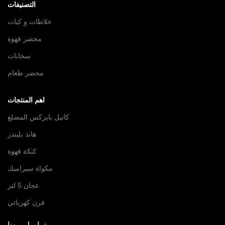
التصنيفات
خلاطات و كبات
محضر قهوة
سخانات
محضر طعام
اهم المنتجات
كاتيل بايركس المضلع
هاند بليندر
كنكة قهوة
مكواة سيراميك
عجان 5 لتر
فرن كهربائي