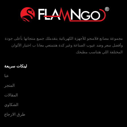
مجموعة مصانع فلامنجو للأجهزة الكهربائية بتقدملك جميع منتجاتها بأعلى جودة
وأفضل سعر وضد عيوب الصناعة وغير كدة هتتمتعي معانا ب اختيار الألوان
المختلفة اللي هتناسب مطبخك
لينكات سريعة
عنا
المتجر
المقالات
الشكاوي
طرق الارجاع