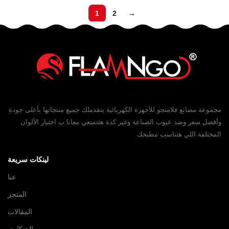
1
2
→
مجموعة مصانع فلامنجو للأجهزة الكهربائية بتقدملك جميع منتجاتها بأعلى جودة
وأفضل سعر وضد عيوب الصناعة وغير كدة هتتمتعي معانا ب اختيار الألوان
المختلفة اللي هتناسب مطبخك
لينكات سريعة
عنا
المتجر
المقالات