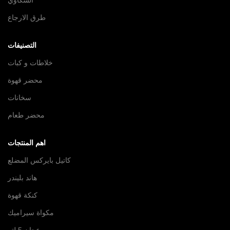
الشكاوي
طرق الارجاع
التصنيفات
خلاطات و كبات
محضر قهوة
سخانات
محضر طعام
اهم المنتجات
كاتيل بايركس المضلع
هاند بليندر
كنكة قهوة
مكواة سيراميك