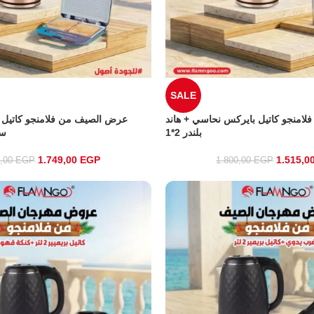
SALE
امنجو كاتيل بايركس نحاسي + هاند
عرض الصيف من فلامنجو كاتيل 
بلندر 2*1
سا
1.749,00
EGP
1.515,0
0,00
EGP
1.800,00
EGP