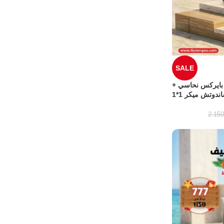
SALE
بايركس نحاسي +
ندوتش ميكر 1*1
2.15