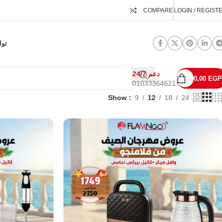
COMPARE
LOGIN / REGIST
توا
24/7 دعم
0,00
EGP
01033364621
Show
9
12
18
24