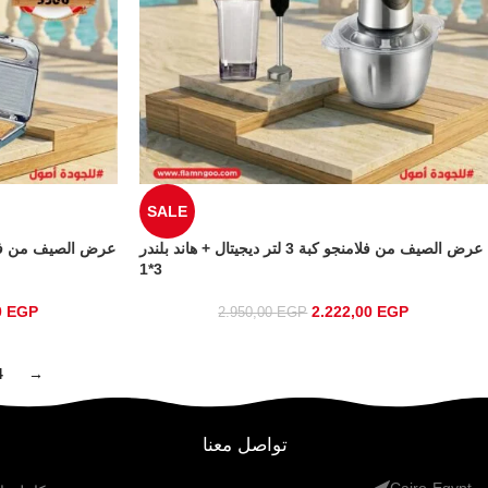
SALE
عرض الصيف من فلامنجو كبة 3 لتر ديجيتال + هاند بلندر
3*1
0
EGP
2.222,00
EGP
2.950,00
EGP
4
→
تواصل معنا
Cairo-Egypt