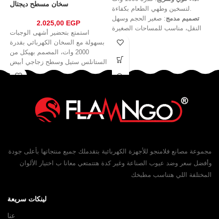
سخان مسطح ديجتال
لتسخين وطهي الطعام بكفاءة.
تصميم مدمج
: صغير الحجم وسهل
2.025,00
EGP
النقل، مناسب للمساحات الصغيرة
استمتع بتحضير أشهى الوجبات
والرحلات.
بسهولة مع السخان الكهربائي بقدرة
مواد عالية الجودة
: متين ومقاوم
2000 وات، المصمم بهيكل من
للحرارة لضمان أمان الاستخدام.
الستانلس ستيل وسطح زجاجي أبيض
استهلاك اقتصادي
: كفاءة في
أنيق
استهلاك الطاقة مع أداء متميز.
سهولة الاستخدام والتنظيف
: سطح
مستوٍ يسهل العناية به.
استخدام متعدد
: مثالي لتسخين الماء،
الطعام، والطهي الخفيف.
ضمان الجودة
: منتج موثوق من شركة
فلامنجو للأدوات المنزلية.
مجموعة مصانع فلامنجو للأجهزة الكهربائية بتقدملك جميع منتجاتها بأعلى جودة
وأفضل سعر وضد عيوب الصناعة وغير كدة هتتمتعي معانا ب اختيار الألوان
المختلفة اللي هتناسب مطبخك
لينكات سريعة
عنا