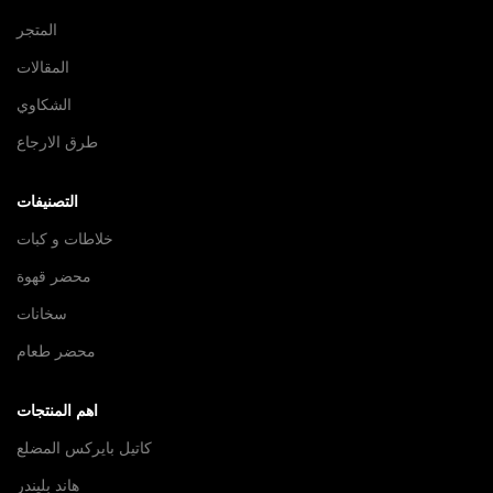
المتجر
المقالات
الشكاوي
طرق الارجاع
التصنيفات
خلاطات و كبات
محضر قهوة
سخانات
محضر طعام
اهم المنتجات
كاتيل بايركس المضلع
هاند بليندر