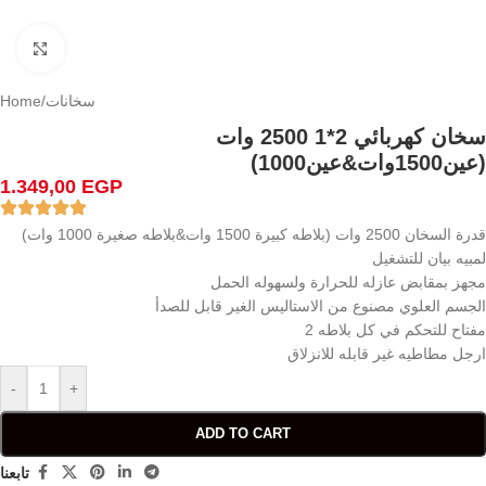
Click to enlarge
سخانات
/
Home
سخان كهربائي 2*1 2500 وات
(عين1500وات&عين1000)
1.349,00
EGP
قدرة السخان 2500 وات (بلاطه كبيرة 1500 وات&بلاطه صغيرة 1000 وات)
لمبيه بيان للتشغيل
مجهز بمقابض عازله للحرارة ولسهوله الحمل
الجسم العلوي مصنوع من الاستاليس الغير قابل للصدأ
2 مفتاح للتحكم في كل بلاطه
ارجل مطاطيه غير قابله للانزلاق
-
+
ADD TO CART
تابعنا