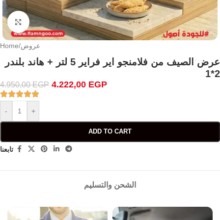
Click to enlarge
عروض
/
Home
عرض الصيف من فلامنجو اير فراير 5 لتر + هاند بلندر
2*1
4.222,00
EGP
4.950,00
EGP
-
+
ADD TO CART
تابعنا
الشحن والتسليم