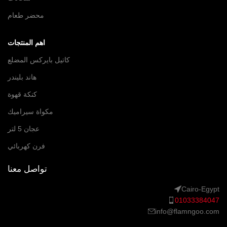
محضر طعام
اهم المنتجات
كاتيل بايركس المضلع
هاند بليندر
كنكة قهوة
مكواة سيراميك
عجان 5 لتر
فرن كهربائي
تواصل معنا
Cairo-Egypt
01033384047
info@flamngoo.com