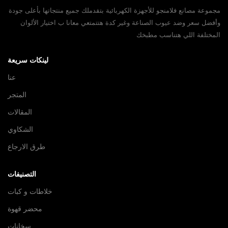
مجموعة مصانع فلامنجو للأجهزة الكهربائية بتقدملك جميع منتجاتها بأعلى جودة
وأفضل سعر وضد عيوب الصناعة وغير كدة هتتمتعي معانا ب اختيار الألوان
المختلفة اللي هتناسب مطبخك
لينكات سريعة
عنا
المتجر
المقالات
الشكاوي
طرق الارجاع
التصنيفات
خلاطات و كبات
محضر قهوة
سخانات