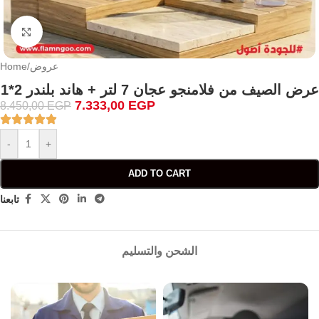
Click to enlarge
عروض
/
Home
عرض الصيف من فلامنجو عجان 7 لتر + هاند بلندر 2*1
7.333,00
EGP
8.450,00
EGP
-
+
ADD TO CART
تابعنا
الشحن والتسليم