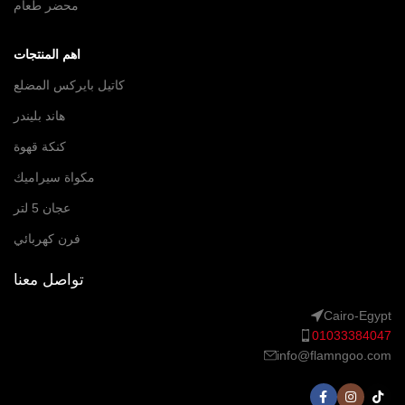
محضر طعام
اهم المنتجات
كاتيل بايركس المضلع
هاند بليندر
كنكة قهوة
مكواة سيراميك
عجان 5 لتر
فرن كهربائي
تواصل معنا
Cairo-Egypt
01033384047
info@flamngoo.com