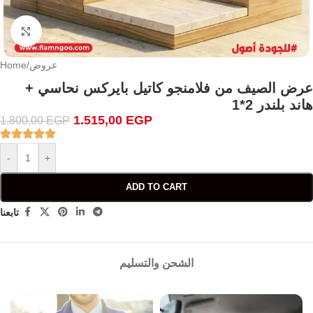
Click to enlarge
عروض
/
Home
عرض الصيف من فلامنجو كاتيل بايركس نحاسي +
هاند بلندر 2*1
1.515,00
EGP
1.800,00
EGP
-
+
ADD TO CART
تابعنا
الشحن والتسليم