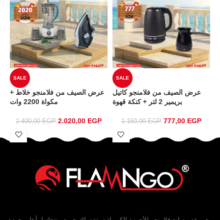
SALE
SALE
ة
عرض الصيف من فلامنجو كاتيل
عرض الصيف من فلامنجو خلاط +
ر
بريمير 2 لتر + كنكة قهوة
مكواة 2200 وات
2.020,00
EGP
777,00
EGP
2.400,00
EGP
1.150,00
EGP
مجموعة مصانع فلامنجو للأجهزة الكهربائية بتقدملك جميع منتجاتها بأعلى جودة