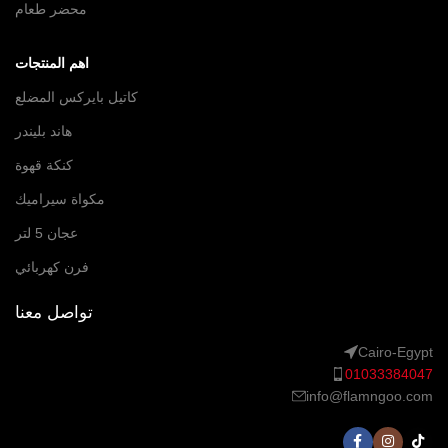
محضر طعام
اهم المنتجات
كاتيل بايركس المضلع
هاند بليندر
كنكة قهوة
مكواة سيراميك
عجان 5 لتر
فرن كهربائي
تواصل معنا
Cairo-Egypt
01033384047
info@flamngoo.com