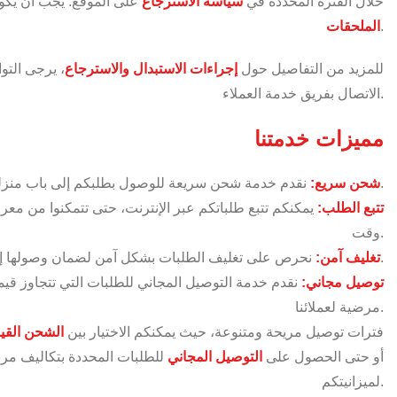
خلال الفترة المحددة في
سياسة الاسترجاع
على الموقع. يجب أن يكو
.
الملحقات
للمزيد من التفاصيل حول
إجراءات الاستبدال والاسترجاع
، يرجى التوا
الاتصال بفريق خدمة العملاء.
مميزات خدمتنا
نقدم خدمة شحن سريعة للوصول بطلبكم إلى باب منزلكم في أسرع وقت ممكن.
شحن سريع:
تتبع الطلب:
يمكنكم تتبع طلباتكم عبر الإنترنت، حتى تتمكنوا من م
وقت.
نحرص على تغليف الطلبات بشكل آمن لضمان وصولها إليكم بحالة ممتازة.
تغليف آمن:
توصيل مجاني:
نقدم خدمة التوصيل المجاني للطلبات التي تتجاوز قيم
مرضية لعملائنا.
فترات توصيل مريحة ومتنوعة، حيث يمكنكم الاختيار بين
الشحن القي
أو حتى الحصول على
التوصيل المجاني
للطلبات المحددة بتكاليف مرنة
لميزانيتكم.