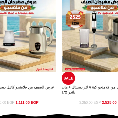
SALE
عرض الصيف من فلامنجو كبة 4 لتر ديجيتال + هاند
بلندر 2*1
1.111,00
EGP
2.525,00
00,00
EGP
3.250,00
EGP