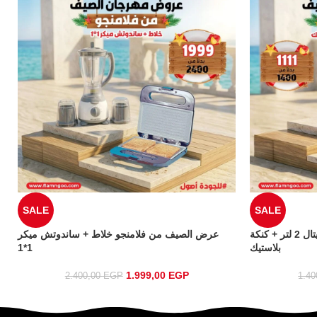
SALE
SALE
عرض الصيف من فلامنجو كاتيل ديجيتال 2 لتر + كنكة
عرض الصيف من فلامنجو خلاط + ساندوتش ميكر
بلاستيك
1*1
1.999,00
EGP
2.400,00
EGP
1.4