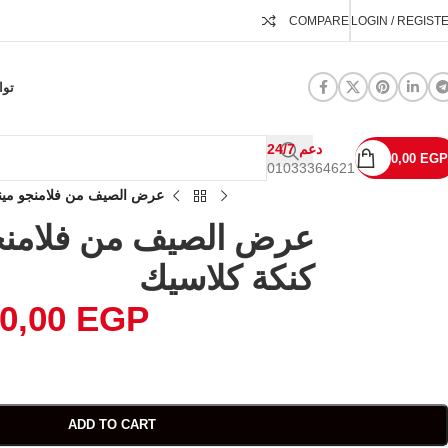
COMPARE
LOGIN / REGIST
توا
24/7 دعم
0,00
EGP
01033364621
عرض الصيف من فلامنجو ميني
عرض الصيف من فلامنجو
كنكة كلاسيك
0,00
EGP
ADD TO CART