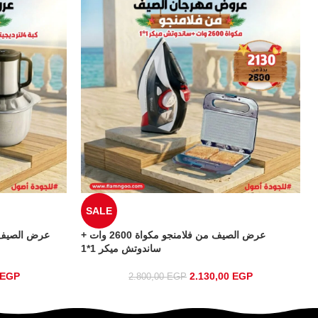
SALE
اتيل
عرض الصيف من فلامنجو مكواة 2600 وات +
ساندوتش ميكر 1*1
EGP
2.130,00
EGP
2.800,00
EGP