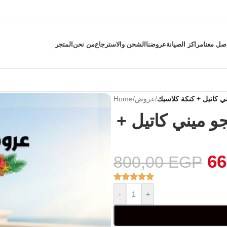
صل معنا
مراكز الصيانة
عروضنا
الشحن والاسترجاع
من نحن
المتجر
 كاتيل + كنكة كلاسيك
/
عروض
/
Home
 ميني كاتيل +
66
800,00
EGP
-
+