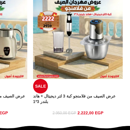
SALE
ند
عرض الصيف من فلامنجو كبة 3 لتر ديجيتال + هاند
بلندر 3*1
EGP
2.222,00
EGP
2.950,00
EGP