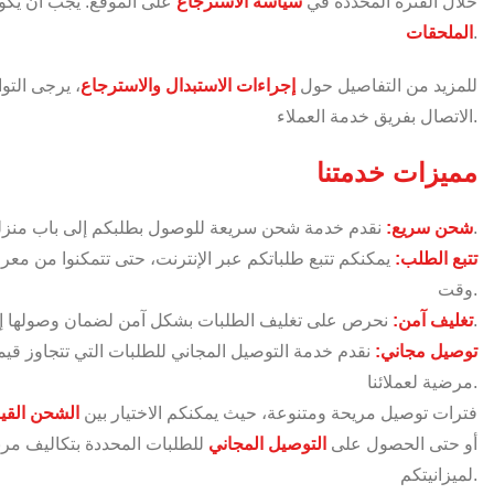
خلال الفترة المحددة في
سياسة الاسترجاع
على الموقع. يجب أن يكو
.
الملحقات
للمزيد من التفاصيل حول
إجراءات الاستبدال والاسترجاع
، يرجى التوا
الاتصال بفريق خدمة العملاء.
مميزات خدمتنا
نقدم خدمة شحن سريعة للوصول بطلبكم إلى باب منزلكم في أسرع وقت ممكن.
شحن سريع:
تتبع الطلب:
يمكنكم تتبع طلباتكم عبر الإنترنت، حتى تتمكنوا من م
وقت.
نحرص على تغليف الطلبات بشكل آمن لضمان وصولها إليكم بحالة ممتازة.
تغليف آمن:
توصيل مجاني:
نقدم خدمة التوصيل المجاني للطلبات التي تتجاوز قيم
مرضية لعملائنا.
فترات توصيل مريحة ومتنوعة، حيث يمكنكم الاختيار بين
الشحن القي
أو حتى الحصول على
التوصيل المجاني
للطلبات المحددة بتكاليف مرنة
لميزانيتكم.