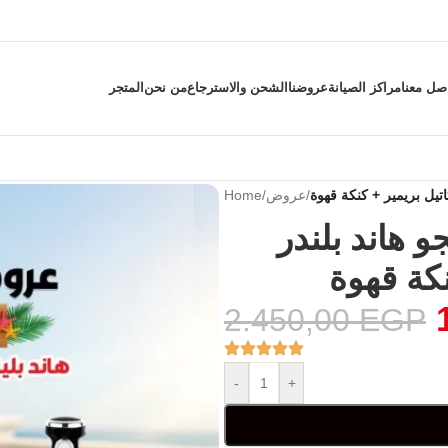
صل معنا
مراكز الصيانة
عروضنا
الشحن والاسترجاع
من نحن
المتجر
/
عروض
/
Home
هاند بلندر
2.450,00
EGP
-
+