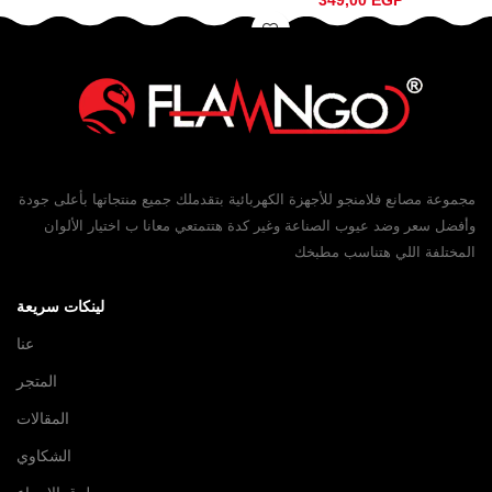
مجموعة مصانع فلامنجو للأجهزة الكهربائية بتقدملك جميع منتجاتها بأعلى جودة
وأفضل سعر وضد عيوب الصناعة وغير كدة هتتمتعي معانا ب اختيار الألوان
المختلفة اللي هتناسب مطبخك
لينكات سريعة
عنا
المتجر
المقالات
الشكاوي