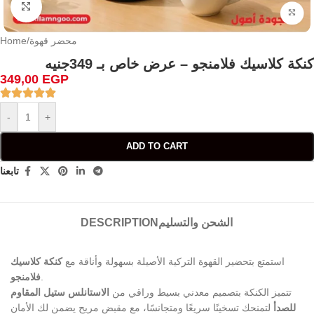
Click to enlarge
محضر قهوة
/
Home
كنكة كلاسيك فلامنجو – عرض خاص بـ 349جنيه
349,00
EGP
-
+
ADD TO CART
تابعنا
الشحن والتسليم
DESCRIPTION
استمتع بتحضير القهوة التركية الأصيلة بسهولة وأناقة مع
كنكة كلاسيك
.
فلامنجو
تتميز الكنكة بتصميم معدني بسيط وراقي من
الاستانلس ستيل المقاوم
للصدأ
لتمنحك تسخينًا سريعًا ومتجانسًا، مع مقبض مريح يضمن لك الأمان