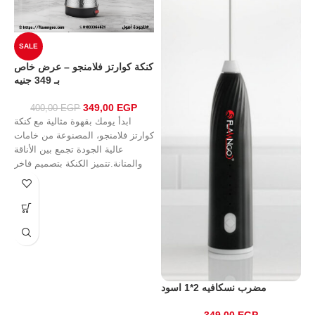
SALE
كنكة كوارتز فلامنجو – عرض خاص
بـ 349 جنيه
حليب من فلامنجو …
!
349,00
EGP
ن
EGP
400,00
ابدأ يومك بقهوة مثالية مع كنكة
ه
كوارتز فلامنجو، المصنوعة من خامات
عالية الجودة تجمع بين الأناقة
والمتانة.تتميز الكنكة بتصميم فاخر
مضرب نسكافيه 2*1 اسود
349,00
EGP