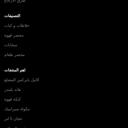
طرق الارجاع
التصنيفات
خلاطات و كبات
محضر قهوة
سخانات
محضر طعام
اهم المنتجات
كاتيل بايركس المضلع
هاند بليندر
كنكة قهوة
مكواة سيراميك
عجان 5 لتر