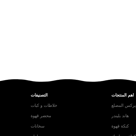
اهم المنتجات
التصنيفات
ايركس المضلع
خلاطات و كبات
هاند بليندر
محضر قهوة
كنكة قهوة
سخانات