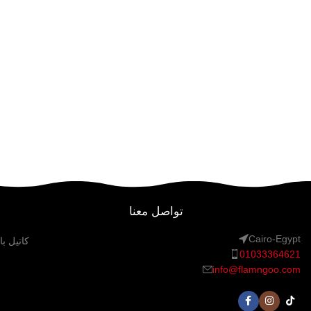
تواصل معنا
Cairo-Egypt
كاتيل ب
01033364621
info@flamngoo.com