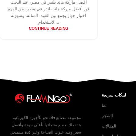
أفضل ماركة هاند بلندر في مصر، عند البحث
عن أفضل ماركة هاند بلندر في مصر، من المهم
اختيار جهاز يجمع بين القوة، المتانة، وسهولة
الاستخدام...
CONTINUE READING
لينكات سريعة
عنا
المتجر
مجموعة مصانع فلامنجو للأجهزة الكهربائية
بتقدملك جميع منتجاتها بأعلى جودة وأفضل
المقالات
سعر وضد عيوب الصناعة وغير كدة هتتمتعي